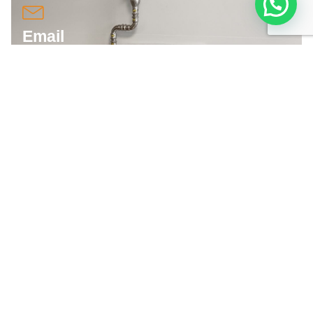
Email
info@vicentegumbau.com
Teléfono
964 20 48 64