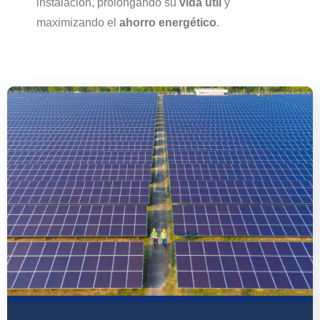
instalación, prolongando su
vida útil
y
maximizando el
ahorro energético
.