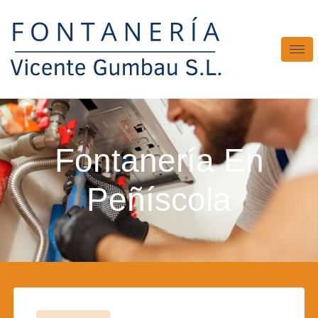
Fontanería En
Peñíscola