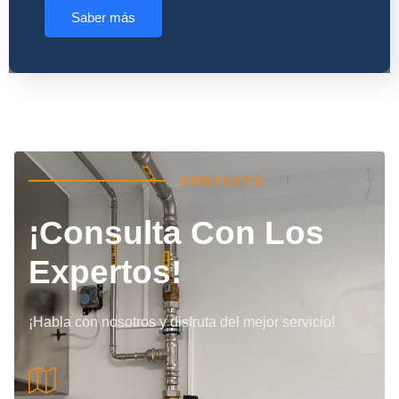
Saber más
CONTACTO
¡Consulta Con Los
Expertos!
¡Habla con nosotros y disfruta del mejor servicio!