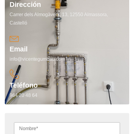
Dirección
Carrer dels Almogàvers, 13, 12550 Almassora,
Castelló
Email
info@vicentegumbau.com
Teléfono
964 20 48 64