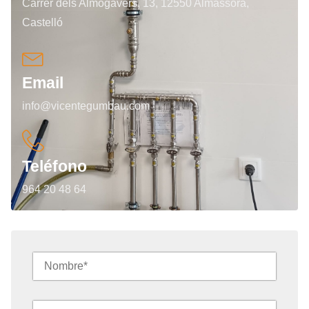
Carrer dels Almogàvers, 13, 12550 Almassora,
Castelló
Email
info@vicentegumbau.com
Teléfono
964 20 48 64