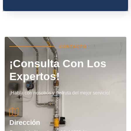
CONTACTO
¡Consulta Con Los
Expertos!
¡Habla con nosotros y disfruta del mejor servicio!
Dirección