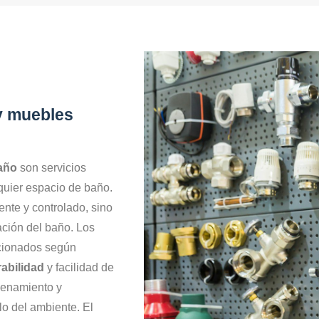
 y muebles
año
son servicios
lquier espacio de baño.
iente y controlado, sino
ación del baño. Los
ccionados según
abilidad
y facilidad de
acenamiento y
lo del ambiente. El