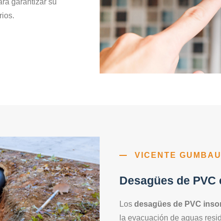
ra garantizar su
rios.
VICENTE GUMBA
Desagües de PVC e
Los
desagües de PVC inso
la evacuación de aguas resi