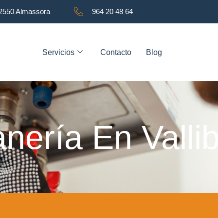
12550 Almassora
964 20 48 64
Servicios
Contacto
Blog
nería En Valli