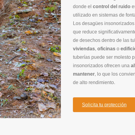
donde el
control del ruido
es
utilizado en sistemas de font
Los desagües insonorizados 
que reduce significativament
de desechos dentro de las tu
viviendas
,
oficinas
o
edific
tuberías puede ser molesto 
insonorizados ofrecen una
a
mantener
, lo que los convi
de alto rendimiento.
Solicita tu protección