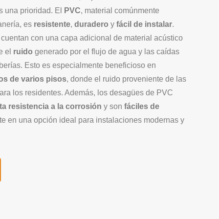
 una prioridad. El
PVC
, material comúnmente
anería, es
resistente
,
duradero
y
fácil de instalar
.
cuentan con una capa adicional de material acústico
e el
ruido
generado por el flujo de agua y las caídas
berías. Esto es especialmente beneficioso en
ios de varios pisos
, donde el ruido proveniente de las
para los residentes. Además, los desagües de PVC
lta resistencia a la corrosión
y son
fáciles de
erte en una opción ideal para instalaciones modernas y