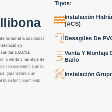
Tipos:
Instalación Hidrá
llibona
(ACS)
Desagües De PVC
de fontanería
adaptadas
instalación y
Venta Y Montaje D
 sanitaria (ACS)
,
Baño
de la
venta y montaje de
os con experiencia en la
Instalación Grup
sis
, garantizando un
 el buen funcionamiento