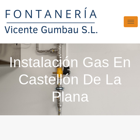
Instalación Gas En
Castellón De La
Plana