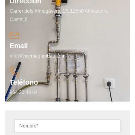
Dirección
Carrer dels Almogàvers, 13, 12550 Almassora,
Castelló
Email
info@vicentegumbau.com
Teléfono
964 20 48 64