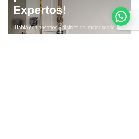
Expertos!
¡Habla con nosotros y disfruta del mejor servicio!
Dirección
Carrer dels Almogàvers, 13, 12550 Almassora,
Castelló
Email
info@vicentegumbau.com