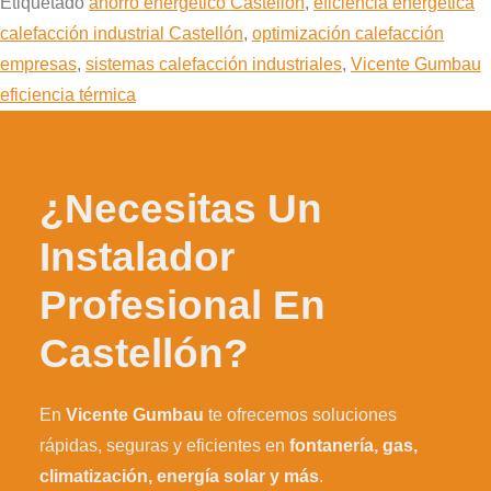
Etiquetado
ahorro energético Castellón
,
eficiencia energética
calefacción industrial Castellón
,
optimización calefacción
empresas
,
sistemas calefacción industriales
,
Vicente Gumbau
eficiencia térmica
¿Necesitas Un
Instalador
Profesional En
Castellón?
En
Vicente Gumbau
te ofrecemos soluciones
rápidas, seguras y eficientes en
fontanería, gas,
climatización, energía solar y más
.