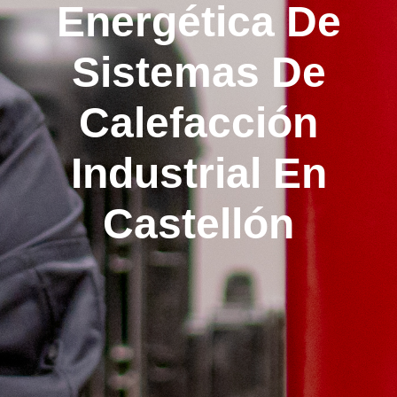
Energética De
Sistemas De
Calefacción
Industrial En
Castellón