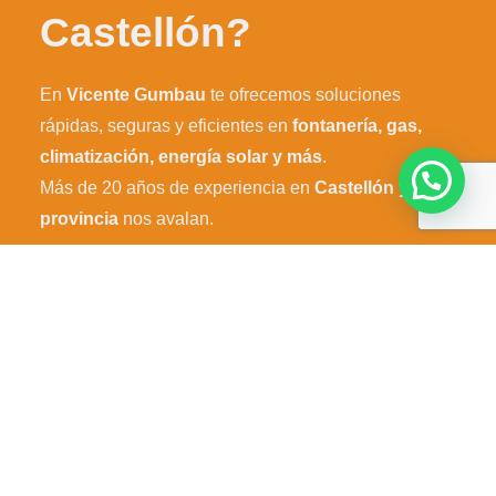
Castellón?
En
Vicente Gumbau
te ofrecemos soluciones
rápidas, seguras y eficientes en
fontanería, gas,
climatización, energía solar y más
.
Más de 20 años de experiencia en
Castellón y
provincia
nos avalan.
Solicita tu presupuesto gratuito hoy mismo y
mejora la eficiencia de tus instalaciones.
Solicita presupuesto ahora