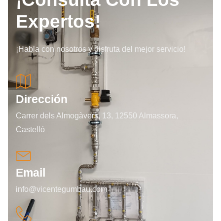
Expertos!
¡Habla con nosotros y disfruta del mejor servicio!
Dirección
Carrer dels Almogàvers, 13, 12550 Almassora,
Castelló
Email
info@vicentegumbau.com