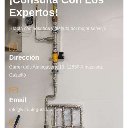
Expertos!
¡Habla con nosotros y disfruta del mejor servicio!
Dirección
Carrer dels Almogàvers, 13, 12550 Almassora,
Castelló
Email
info@vicentegumbau.com