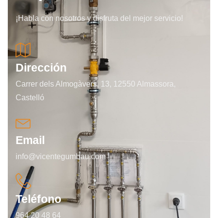
¡Habla con nosotros y disfruta del mejor servicio!
Dirección
Carrer dels Almogàvers, 13, 12550 Almassora,
Castelló
Email
info@vicentegumbau.com
Teléfono
964 20 48 64