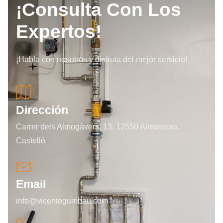
¡Consulta Con Los
Expertos!
¡Habla con nosotros y disfruta del mejor servicio!
Dirección
Carrer dels Almogàvers, 13, 12550 Almassora,
Castelló
Email
info@vicentegumbau.com