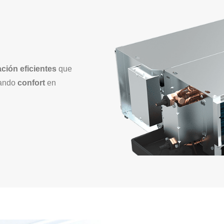
ación eficientes
que
nando
confort
en