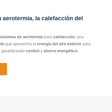
U
 aerotermia, la calefacción del
istemas de aerotermia
para
calefacción
, una
ble
que aprovecha la
energía del aire exterior
para
o, garantizando
confort
y
ahorro energético
.