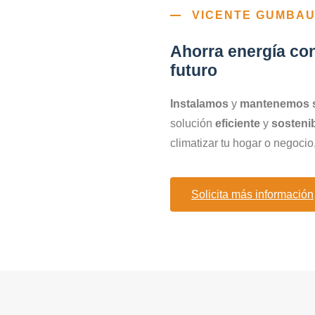
VICENTE GUMBA
Ahorra energía con
futuro
Instalamos
y
mantenemos s
solución
eficiente
y
sosteni
climatizar tu hogar o negoci
Solicita más información