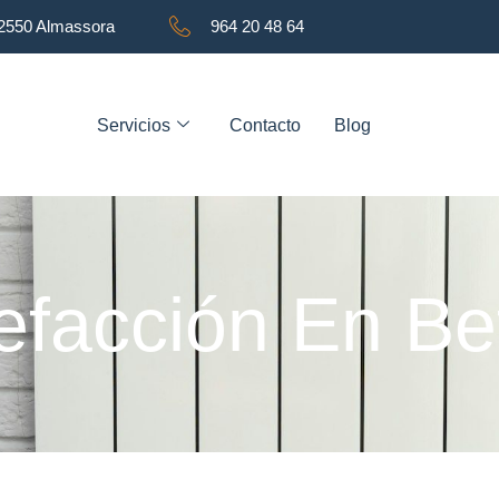
12550 Almassora
964 20 48 64
Servicios
Contacto
Blog
efacción En Be