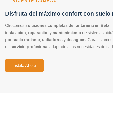
VICENTE GUMBAU
Disfruta del máximo confort con suelo 
Ofrecemos
soluciones completas de fontanería en Betxí
,
instalación
,
reparación
y
mantenimiento
de sistemas hidr
por suelo radiante
,
radiadores
y
desagües
. Garantizamo
un
servicio profesional
adaptado a las necesidades de cada
Instala Ahora