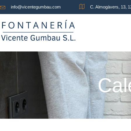
info@vicentegumbau.com
C. Almogàvers, 13, 
Cal