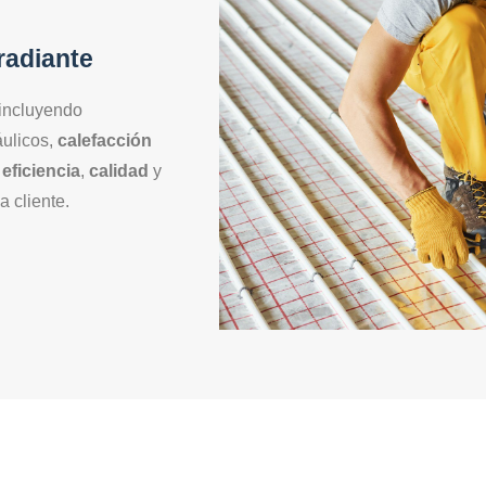
radiante
 incluyendo
áulicos,
calefacción
s
eficiencia
,
calidad
y
 cliente.