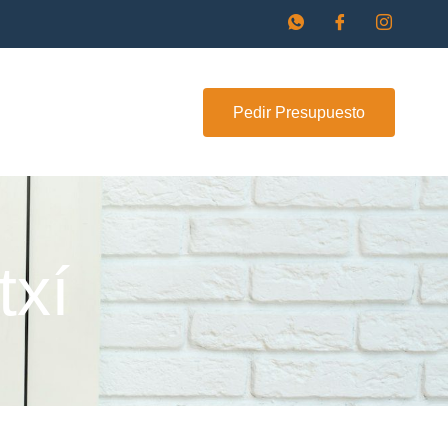
Pedir Presupuesto
txí