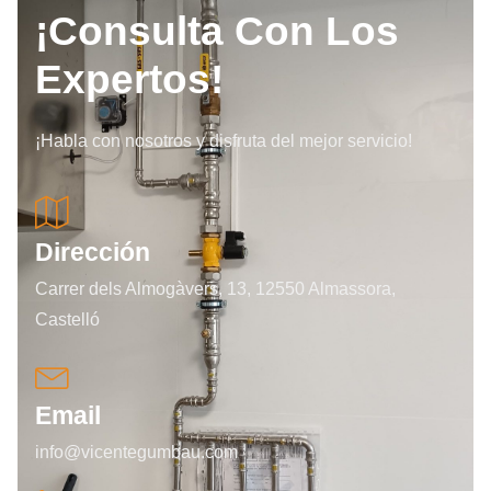
¡Consulta Con Los
Expertos!
¡Habla con nosotros y disfruta del mejor servicio!
Dirección
Carrer dels Almogàvers, 13, 12550 Almassora,
Castelló
Email
info@vicentegumbau.com