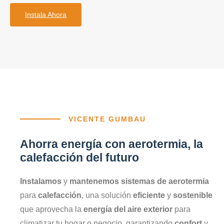
Instala Ahora
VICENTE GUMBAU
Ahorra energía con aerotermia, la
calefacción del futuro
Instalamos
y
mantenemos sistemas de aerotermia
para
calefacción
, una solución
eficiente
y
sostenible
que aprovecha la
energía del aire exterior
para
climatizar tu hogar o negocio, garantizando
confort
y