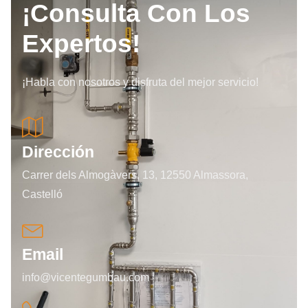
¡Consulta Con Los
Expertos!
¡Habla con nosotros y disfruta del mejor servicio!
Dirección
Carrer dels Almogàvers, 13, 12550 Almassora,
Castelló
Email
info@vicentegumbau.com